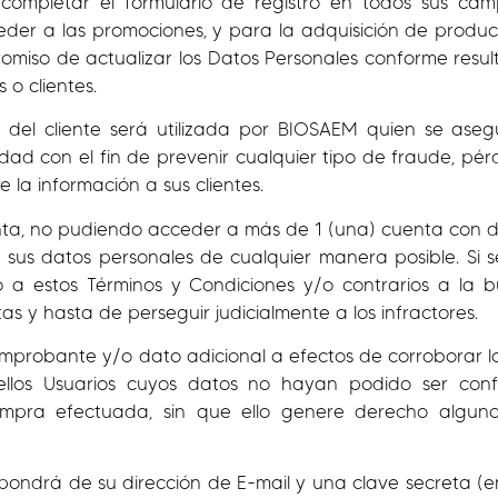
io completar el formulario de registro en todos sus c
der a las promociones, y para la adquisición de product
mpromiso de actualizar los Datos Personales conforme res
 o clientes.
o del cliente será utilizada por BIOSAEM quien se ase
d con el fin de prevenir cualquier tipo de fraude, pérd
 la información a sus clientes.
nta, no pudiendo acceder a más de 1 (una) cuenta con di
 sus datos personales de cualquier manera posible. Si s
o a estos Términos y Condiciones y/o contrarios a la 
s y hasta de perseguir judicialmente a los infractores.
omprobante y/o dato adicional a efectos de corroborar l
llos Usuarios cuyos datos no hayan podido ser conf
ompra efectuada, sin que ello genere derecho alguno
ispondrá de su dirección de E-mail y una clave secreta (e