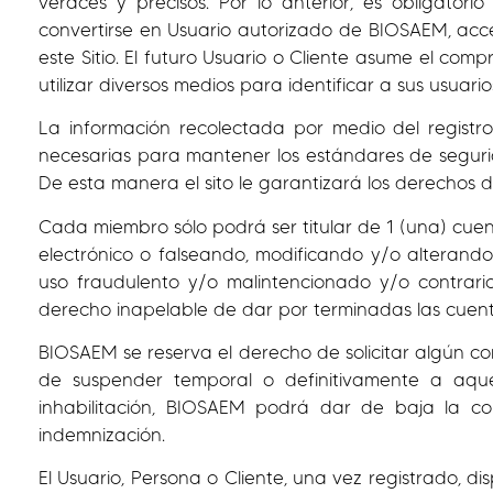
veraces y precisos. Por lo anterior, es obligator
convertirse en Usuario autorizado de BIOSAEM, acce
este Sitio. El futuro Usuario o Cliente asume el co
utilizar diversos medios para identificar a sus usuarios
La información recolectada por medio del registr
necesarias para mantener los estándares de segurida
De esta manera el sito le garantizará los derechos de
Cada miembro sólo podrá ser titular de 1 (una) cue
electrónico o falseando, modificando y/o alterando
uso fraudulento y/o malintencionado y/o contrari
derecho inapelable de dar por terminadas las cuenta
BIOSAEM se reserva el derecho de solicitar algún c
de suspender temporal o definitivamente a aque
inhabilitación, BIOSAEM podrá dar de baja la c
indemnización.
El Usuario, Persona o Cliente, una vez registrado, d