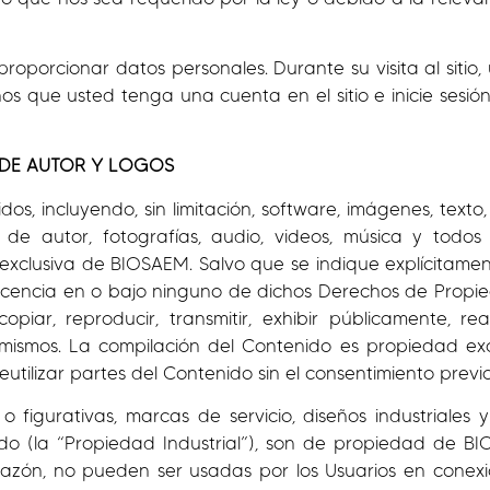
e proporcionar datos personales. Durante su visita al sit
s que usted tenga una cuenta en el sitio e inicie sesió
 DE AUTOR Y LOGOS
idos, incluyendo, sin limitación, software, imágenes, texto,
 de autor, fotografías, audio, videos, música y todo
d exclusiva de BIOSAEM. Salvo que se indique explícitam
cencia en o bajo ninguno de dichos Derechos de Propied
, copiar, reproducir, transmitir, exhibir públicamente, re
 mismos. La compilación del Contenido es propiedad ex
eutilizar partes del Contenido sin el consentimiento pre
figurativas, marcas de servicio, diseños industriales 
do (la “Propiedad Industrial”), son de propiedad de B
 razón, no pueden ser usadas por los Usuarios en conex