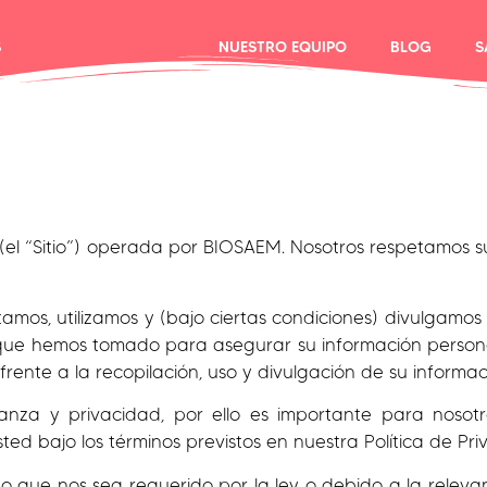
S
NUESTRO EQUIPO
BLOG
S
l “Sitio”) operada por BIOSAEM. Nosotros respetamos su
amos, utilizamos y (bajo ciertas condiciones) divulgamos 
que hemos tomado para asegurar su información personal.
rente a la recopilación, uso y divulgación de su informac
za y privacidad, por ello es importante para nosotros
ed bajo los términos previstos en nuestra Política de Pri
 que nos sea requerido por la ley o debido a la relevan