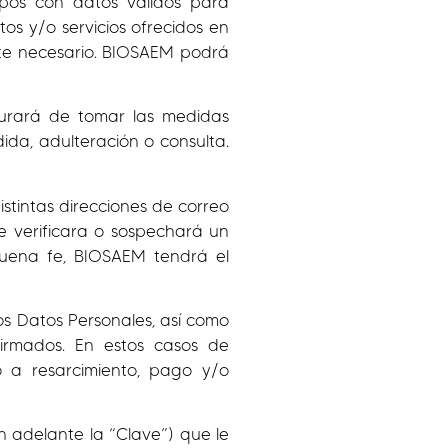
ampos con datos válidos para
os y/o servicios ofrecidos en
ulte necesario. BIOSAEM podrá
gurará de tomar las medidas
ida, adulteración o consulta.
stintas direcciones de correo
e verificara o sospechará un
buena fe, BIOSAEM tendrá el
os Datos Personales, así como
irmados. En estos casos de
 a resarcimiento, pago y/o
n adelante la “Clave”) que le