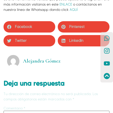
más información visítanos en este
ENLACE
o contáctanos en
nuestra línea de Whatsapp dando click
AQUÍ
Facebook
Pinterest
Twitter
LinkedIn
Alejandra Gómez
Deja una respuesta
Tu dirección de correo electrónico no será publicada.
Los
campos obligatorios están marcados con
*
Comentario
*