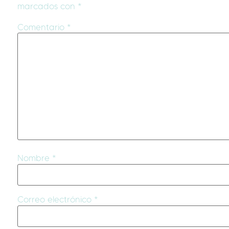
marcados con
*
Comentario
*
Nombre
*
Correo electrónico
*